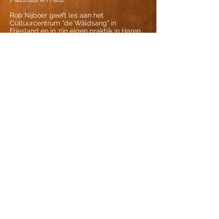
Rob Nijboer geeft les aan het
Cultuurcentrum “de Wâldsang” in
Friesland en in zijn eigen praktijk in Haren.
Hij speelt op een gitaar van de Canadese
bouwer Sergei de Jonge en een gitaar van
de Nederlandse bouwer Richard Heeres.
In juli 2022 is de laatste CD van Rob
uitgebracht bij Aliud Records.