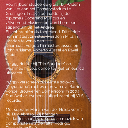
Rob Nijboer studeerde gitaar bij Willem
van Lier aan het Conservatorium te
Groningen. In 1993 behaalde hij de
diploma’s Docerend Musicus en
Uitvoerend Musicus en werd hem een
stipendium uit het Andrea
Elkenbrachtfonds toegekend. Dit stelde
hem in staat zijn studie bij John Mills in
Londen te vervolgen.
Daarnaast volgde hij masterclasses bij
John Wiliams, Roberto Aussel en Pavel
Steidl.
In 1995 richtte hij “Trio Saudade” op,
waarmee hij vele concerten gaf en een cd
uitbracht.
In 1999 verscheen zijn eerste solo-cd
“Koyunbaba”, met werken van o.a. Barrios,
Ponce, Brouwer en Domeniconi. In 2004
Duo Azahar, eveneens uitgebracht bij VLS
records.
Met sopraan Marian van der Heide vormt
hij “Duo Abrazo”. Zij brengen
Zuidamerikaanse en Spaanse muziek van
componisten als de Falla, Rodrigo,
Piazzolla en Falù.